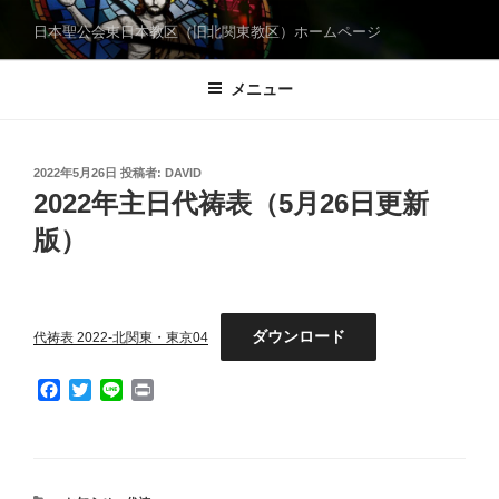
コ
日本聖公会東日本教区（旧北関東教区）ホームページ
ン
テ
メニュー
ン
ツ
へ
ス
投
2022年5月26日
投稿者:
DAVID
稿
2022年主日代祷表（5月26日更新
キ
日:
ッ
版）
プ
ダウンロード
代祷表 2022-北関東・東京04
F
T
L
P
a
w
i
r
c
i
n
i
e
t
e
n
b
t
t