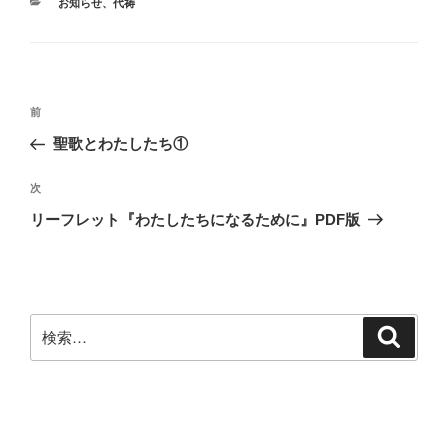
o
e
カ
お知らせ
、
代祷
o
r
テ
ゴ
k
リ
ー
投
前
前
稿
の
聖歌とわたしたち①
ナ
投
ビ
稿
次
次
ゲ
の
リーフレット『わたしたちになるために』PDF版
投
ー
稿
シ
ョ
ン
検
検
索
索: