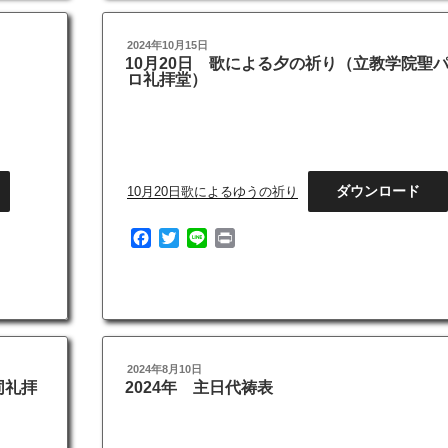
o
e
o
r
投
2024年10月15日
k
稿
10月20日 歌による夕の祈り（立教学院聖
日:
ロ礼拝堂）
ダウンロード
10月20日歌によるゆうの祈り
F
T
L
P
a
w
i
r
c
i
n
i
e
t
e
n
b
t
t
o
e
o
r
投
2024年8月10日
k
稿
同礼拝
2024年 主日代祷表
日: