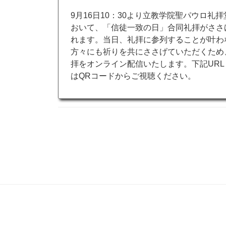
9月16日10：30より立教学院聖パウロ礼拝
おいて、「信徒一致の日」合同礼拝がささ
れます。当日、礼拝に参列することが叶わ
方々にも祈りを共にささげていただくため
拝をオンライン配信いたします。下記URL
はQRコードからご視聴ください。
https://www.youtube.com/live/usMQ8oB8pj
si=eY9iXjBt5nbFwLbo
投
稿
の
ペ
ー
ジ