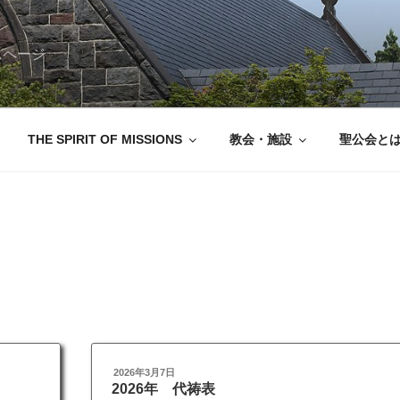
ムページ
THE SPIRIT OF MISSIONS
教会・施設
聖公会と
投
2026年3月7日
稿
2026年 代祷表