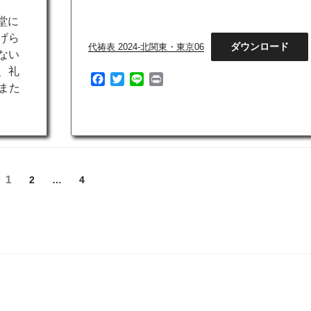
堂に
げら
ダウンロード
代祷表 2024-北関東・東京06
ない
、礼
F
T
L
P
また
a
w
i
r
c
i
n
i
e
t
e
n
b
t
t
g?
o
e
o
r
k
固
1
固
固
2
…
4
定
定
定
ペ
ペ
ペ
ー
ー
ー
ジ
ジ
ジ