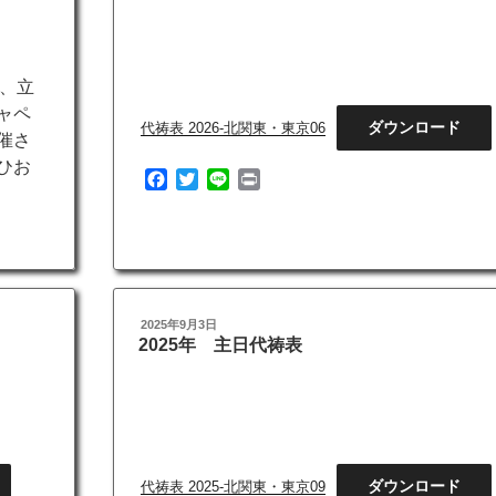
日:
り、立
ャペ
ダウンロード
代祷表 2026-北関東・東京06
催さ
ひお
F
T
L
P
a
w
i
r
c
i
n
i
e
t
e
n
b
t
t
o
e
o
r
投
2025年9月3日
k
稿
2025年 主日代祷表
日:
ダウンロード
代祷表 2025-北関東・東京09