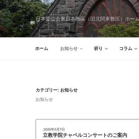
コ
ン
テ
日本聖公会東日本教区（旧北関東教区）ホー
ン
ツ
へ
ス
ホーム
お知らせ
祈り
コラム
キ
ッ
プ
カテゴリー:
お知らせ
お知らせ
投
2026年3月7日
稿
立教学院チャペルコンサートのご案内