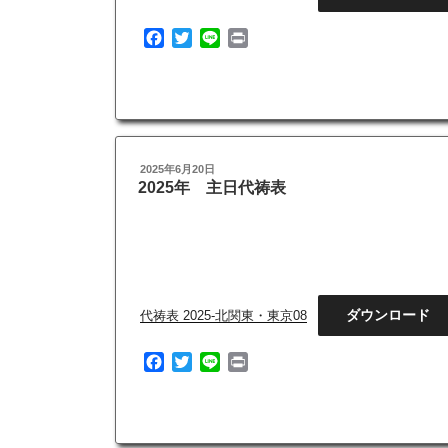
F
T
L
P
a
w
i
r
c
i
n
i
e
t
e
n
b
t
t
o
e
o
r
投
2025年6月20日
k
稿
2025年 主日代祷表
日:
ダウンロード
代祷表 2025-北関東・東京08
F
T
L
P
a
w
i
r
c
i
n
i
e
t
e
n
b
t
t