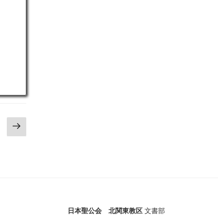
次
の
ペ
ー
ジ
日本聖公会 北関東教区
文書部