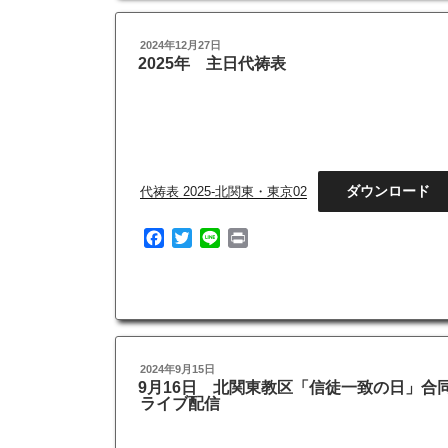
o
e
o
r
投
2024年12月27日
k
稿
2025年 主日代祷表
日:
ダウンロード
代祷表 2025-北関東・東京02
F
T
L
P
a
w
i
r
c
i
n
i
e
t
e
n
b
t
t
o
e
o
r
投
2024年9月15日
k
稿
9月16日 北関東教区「信徒一致の日」合
日:
ライブ配信