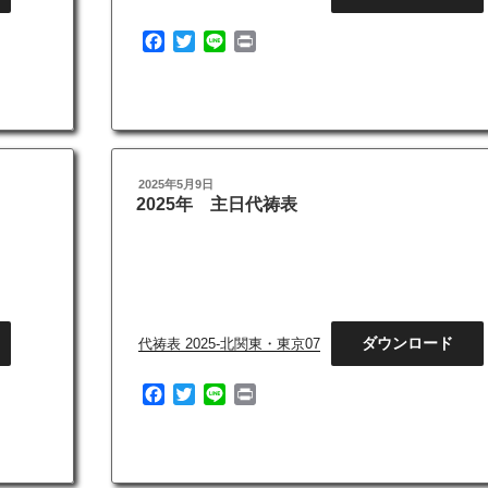
F
T
L
P
a
w
i
r
c
i
n
i
e
t
e
n
b
t
t
o
e
o
r
投
2025年5月9日
k
稿
2025年 主日代祷表
日:
ダウンロード
代祷表 2025-北関東・東京07
F
T
L
P
a
w
i
r
c
i
n
i
e
t
e
n
b
t
t