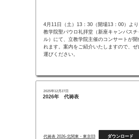
日:
4月11日（土）13：30（開場13：00）よ
教学院聖パウロ礼拝堂（新座キャンパスチ
ル）にて、立教学院主催のコンサートが開
れます。案内をご紹介いたしますので、ぜ
運びください。
ダウンロード
20260411_ChapelConcert_1
投
2025年12月27日
F
T
L
P
稿
2026年 代祷表
a
w
i
r
日:
c
i
n
i
e
t
e
n
b
t
t
o
e
o
r
ダウンロード
代祷表 2026-北関東・東京03
k