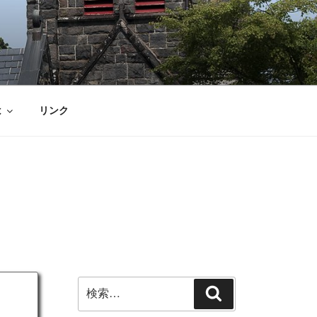
は
リンク
検
検
索:
索