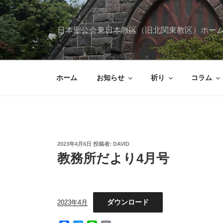
コ
ン
テ
日本聖公会東日本教区（旧北関東教区）ホー
ン
ツ
へ
ス
ホーム
お知らせ
祈り
コラム
キ
ッ
プ
投
2023年4月6日
投稿者:
DAVID
稿
教務所だより4月号
日:
ダウンロード
2023年4月