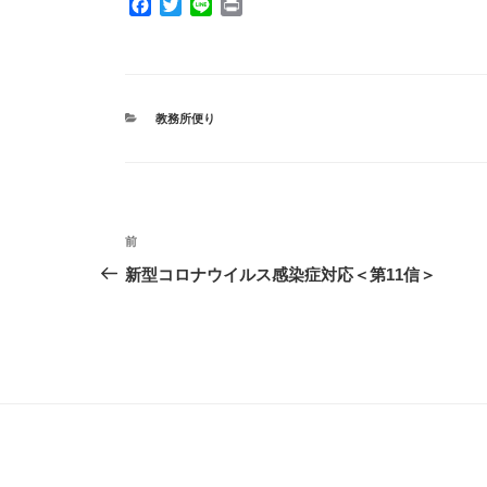
F
T
L
P
a
w
i
r
c
i
n
i
e
t
e
n
b
t
t
o
e
カ
教務所便り
o
r
テ
ゴ
k
リ
ー
投
前
前
稿
の
新型コロナウイルス感染症対応＜第11信＞
投
ナ
稿
ビ
ゲ
ー
シ