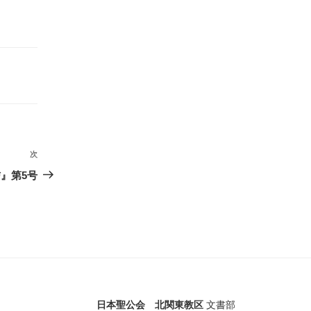
次
次
の
』第5号
投
稿
日本聖公会 北関東教区
文書部