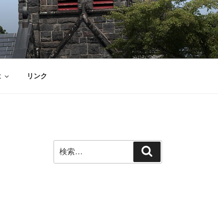
は
リンク
検
検
索:
索