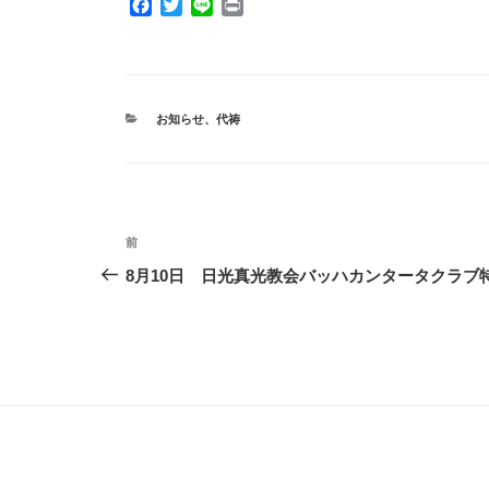
F
T
L
P
a
w
i
r
c
i
n
i
e
t
e
n
b
t
t
o
e
カ
お知らせ
、
代祷
o
r
テ
ゴ
k
リ
ー
投
前
前
稿
の
8月10日 日光真光教会バッハカンタータクラブ
投
ナ
稿
ビ
ゲ
ー
シ