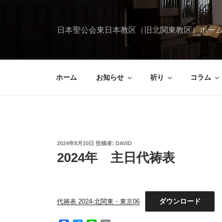
コ
ン
テ
日本聖公会東日本教区（旧北関東教区）ホー
ン
ツ
へ
ス
ホーム
お知らせ
祈り
コラム
キ
ッ
プ
投
2024年8月10日
投稿者:
DAVID
稿
2024年 主日代祷表
日:
ダウンロード
代祷表 2024-北関東・東京06