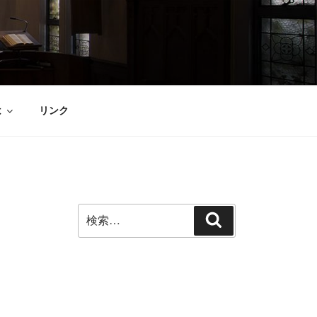
は
リンク
検
検
索:
索