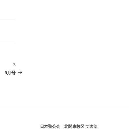
次
次
の
 9月号
投
稿
日本聖公会 北関東教区
文書部