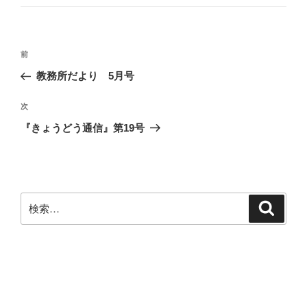
ゴ
k
リ
ー
投
前
前
稿
の
教務所だより 5月号
ナ
投
ビ
稿
次
次
ゲ
の
『きょうどう通信』第19号
投
ー
稿
シ
ョ
ン
検
検
索
索: