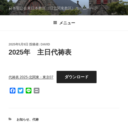
コ
日本聖公会東日本教区（旧北関東教区）ホームページ
ン
テ
メニュー
ン
ツ
へ
ス
投
2025年5月9日
投稿者:
DAVID
稿
2025年 主日代祷表
キ
日:
ッ
プ
ダウンロード
代祷表 2025-北関東・東京07
F
T
L
P
a
w
i
r
c
i
n
i
e
t
e
n
b
t
t
o
e
カ
お知らせ
、
代祷
o
r
テ