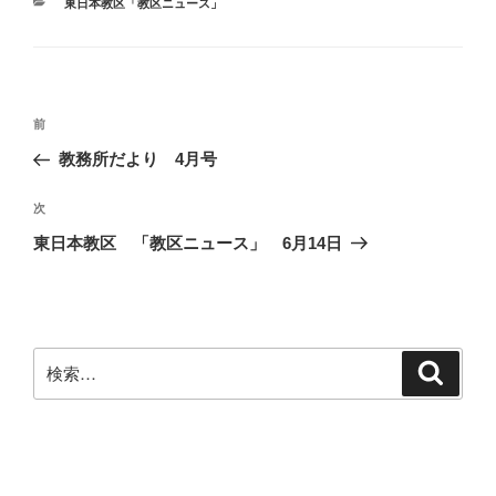
o
e
カ
東日本教区「教区ニュース」
o
r
テ
ゴ
k
リ
ー
投
前
前
稿
の
教務所だより 4月号
ナ
投
ビ
稿
次
次
ゲ
の
東日本教区 「教区ニュース」 6月14日
投
ー
稿
シ
ョ
ン
検
検
索
索: