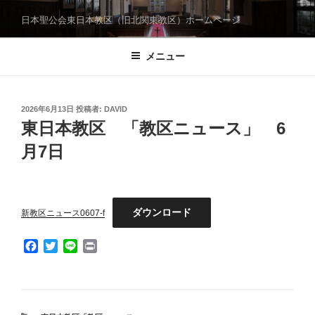
コ
日本聖公会東日本教区（旧北関東教区）ホームページ
ン
テ
メニュー
ン
ツ
へ
ス
投
2026年6月13日
投稿者:
DAVID
稿
東日本教区 「教区ニュース」 6
キ
日:
ッ
月7日
プ
ダウンロード
新教区ニュース0607-f
F
T
L
P
a
w
i
r
c
i
n
i
e
t
e
n
b
t
t