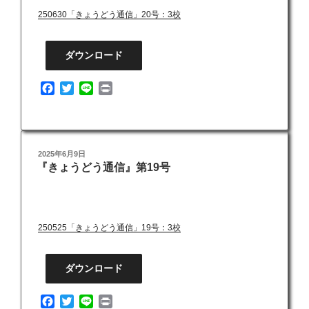
250630「きょうどう通信」20号：3校
ダウンロード
F
T
L
P
a
w
i
r
c
i
n
i
e
t
e
n
b
t
t
投
2025年6月9日
o
e
『きょうどう通信』第19号
稿
o
r
日:
k
250525「きょうどう通信」19号：3校
ダウンロード
F
T
L
P