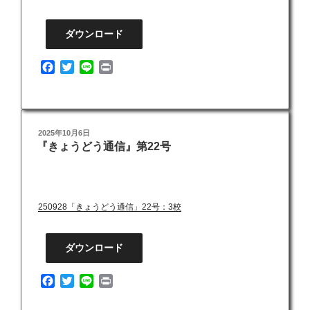
ダウンロード
F
T
L
P
a
w
i
r
c
i
n
i
e
t
e
n
b
t
t
投
2025年10月6日
o
e
『きょうどう通信』第22号
稿
o
r
日:
k
250928「きょうどう通信」22号：3校
ダウンロード
F
T
L
P
a
w
i
r
c
i
n
i