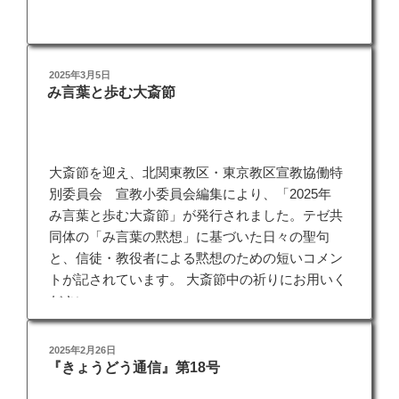
a
w
i
r
c
i
n
i
e
t
e
n
b
t
t
投
2025年3月5日
o
e
み言葉と歩む大斎節
稿
o
r
日:
k
大斎節を迎え、北関東教区・東京教区宣教協働特
別委員会 宣教小委員会編集により、「2025年
み言葉と歩む大斎節」が発行されました。テゼ共
同体の「み言葉の黙想」に基づいた日々の聖句
と、信徒・教役者による黙想のための短いコメン
トが記されています。 大斎節中の祈りにお用いく
ださい。
投
2025年2月26日
『きょうどう通信』第18号
稿
ダウンロード
2025年み言葉と歩む大斎節
日: