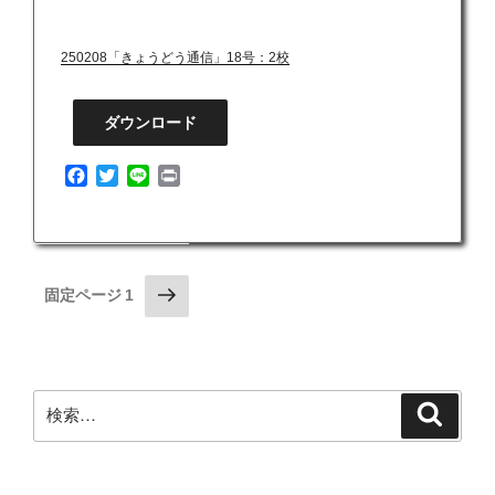
F
T
L
P
a
w
i
r
250208「きょうどう通信」18号：2校
c
i
n
i
e
t
e
n
b
t
t
ダウンロード
o
e
o
r
F
T
L
P
k
a
w
i
r
c
i
n
i
e
t
e
n
b
t
t
o
e
投
次
固定ページ
1
o
r
の
稿
k
ペ
の
ー
ペ
ジ
検
検
ー
索
索:
ジ
送