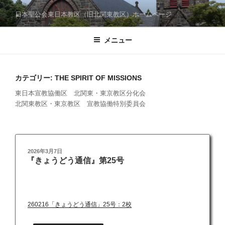
コ
日本聖公会東日本教区（旧北関東教区）ホームページ
ン
テ
メニュー
ン
ツ
へ
ス
カテゴリー:
THE SPIRIT OF MISSIONS
キ
東日本宣教協働区 北関東・東京教区分化会
ッ
北関東教区・東京教区 宣教協働特別委員会
プ
投
2026年3月7日
『きょうどう通信』第25号
稿
日:
260216「きょうどう通信」25号：2校