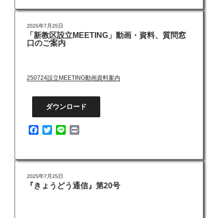
e
t
e
n
b
t
t
投
2025年7月25日
o
e
「新教区設立MEETING」動画・資料、質問窓
稿
o
r
口のご案内
日:
k
250724設立MEETING動画資料案内
ダウンロード
F
T
L
P
a
w
i
r
c
i
n
i
e
t
e
n
b
t
t
投
2025年7月25日
o
e
『きょうどう通信』第20号
稿
o
r
日:
k