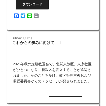
ダウンロード
F
T
L
P
a
w
i
r
c
i
n
i
e
t
e
n
b
t
t
投
2025年12月27日
o
e
これからの歩みに向けて Ⅲ
稿
o
r
日:
k
2025年秋の定期教区会で、北関東教区、東京教区
がひとつになり、新教区を設立することが承認さ
れました。そのことを受け、教区管理主教および
常置委員会からのメッセージが発せられました。
ダウンロード
2025-12 これからの歩み3