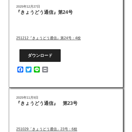
投
2025年12月27日
F
T
L
P
『きょうどう通信』第24号
稿
a
w
i
r
日:
c
i
n
i
e
t
e
n
b
t
t
o
e
251212『きょうどう通信』第24号：4校
o
r
k
ダウンロード
F
T
L
P
a
w
i
r
c
i
n
i
e
t
e
n
b
t
t
投
2025年11月9日
o
e
『きょうどう通信』 第23号
稿
o
r
日:
k
251029「きょうどう通信」23号：6校